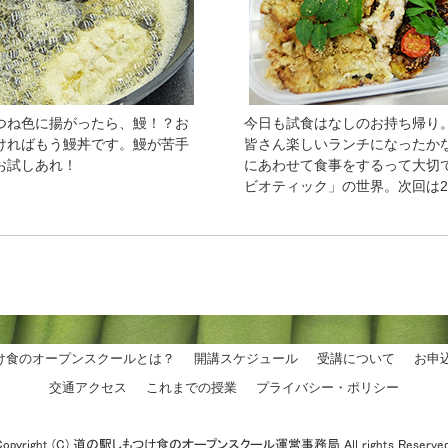
つね色に揚がったら、鰻！？お
今日も試食はなしのお持ち帰り
ければもう鰻丼です。鰻が苦手
皆さん楽しいランチになったか
お試しあれ！
にあわせて食事をするって大切
ビオティック」の世界。次回は
け食のオープンスクールとは？
開講スケジュール
受講について
お申
交通アクセス
これまでの授業
プライバシー・ポリシー