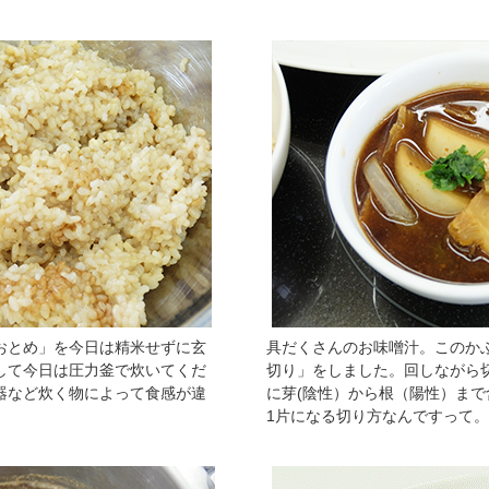
おとめ」を今日は精米せずに玄
具だくさんのお味噌汁。このか
して今日は圧力釜で炊いてくだ
切り」をしました。回しながら
器など炊く物によって食感が違
に芽(陰性）から根（陽性）ま
1片になる切り方なんですって。