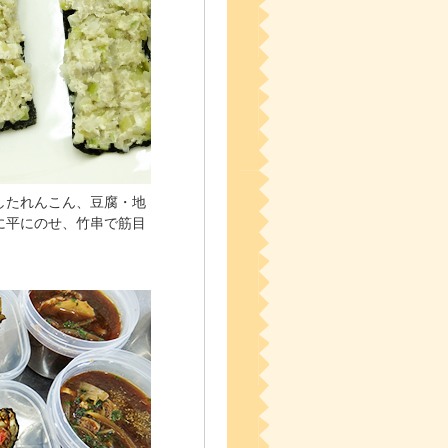
したれんこん、豆腐・地
に平にのせ、竹串で筋目